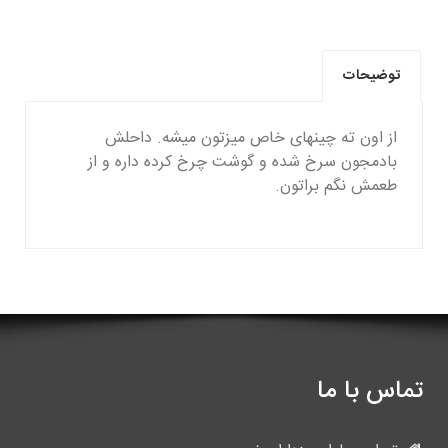
توضیحات
از اون ته چینهای خاص میزتون میشه. داحلش
بادمجون سرخ شده و گوشت چرخ کرده داره و از
طعمش نگم براتون.
تماس با ما