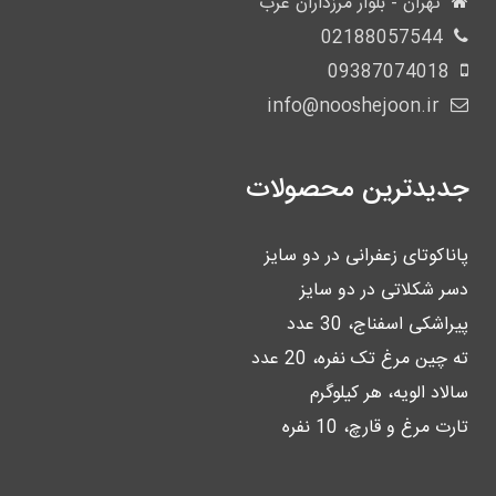
تهران - بلوار مرزداران غرب
02188057544
09387074018
info@nooshejoon.ir
جدیدترین محصولات
پاناکوتای زعفرانی در دو سایز
دسر شکلاتی در دو سایز
پیراشکی اسفناج، 30 عدد
ته چین مرغ تک نفره، 20 عدد
سالاد الویه، هر کیلوگرم
تارت مرغ و قارچ، 10 نفره