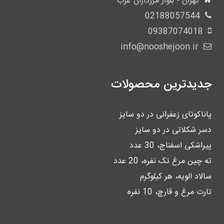
تهران - بلوار مرزداران غرب
02188057544
09387074018
info@nooshejoon.ir
جدیدترین محصولات
پاناکوتای زعفرانی در دو سایز
دسر شکلاتی در دو سایز
پیراشکی اسفناج، 30 عدد
ته چین مرغ تک نفره، 20 عدد
سالاد الویه، هر کیلوگرم
تارت مرغ و قارچ، 10 نفره