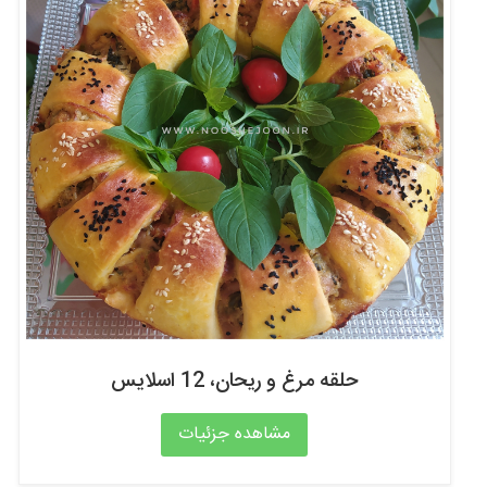
حلقه مرغ و ریحان، 12 اسلایس
مشاهده جزئیات