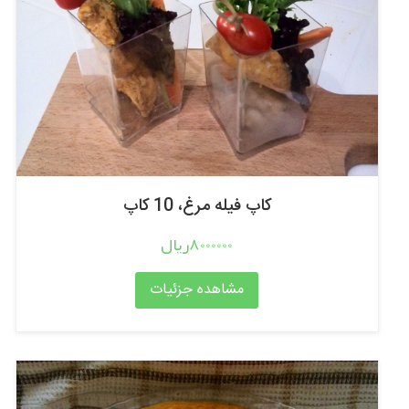
کاپ فیله مرغ، 10 کاپ
8000000ریال
مشاهده جزئیات