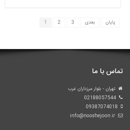
پایان
بعدی
3
2
1
تماس با ما
تهران - بلوار مرزداران غرب
02188057544
09387074018
info@nooshejoon.ir