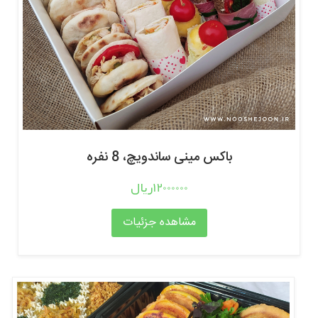
باکس مینی ساندویچ، 8 نفره
12000000ریال
مشاهده جزئیات