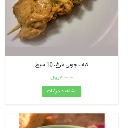
کباب چوبی مرغ، 10 سیخ
7000000ریال
مشاهده جزئیات