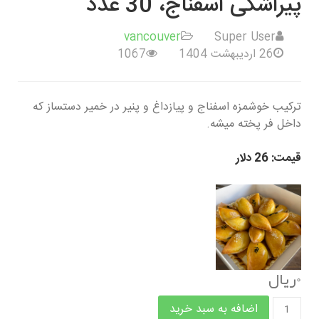
پیراشکی اسفناج، 30 عدد
vancouver
Super User
26 ارديبهشت 1404
1067
ترکیب خوشمزه اسفناج و پیازداغ و پنیر در خمیر دستساز که
داخل فر پخته میشه.
قیمت: 26 دلار
0ریال